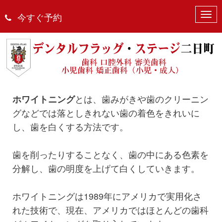
N
今すぐ予約
a
ホワイトニング
v
i
g
a
t
i
o
ホワイトニング
とは、歯みがきや歯のクリーニン
n
グなどでは落としきれない歯の着色をきれいに
し、歯を白くする方法です。
歯を削ったりすることなく、歯の中にある色素を
分解し、歯の明度を上げて白くしていきます。
ホワイトニングは1989年にアメリカで実用化さ
れた技術で、現在、アメリカではほとんどの歯科