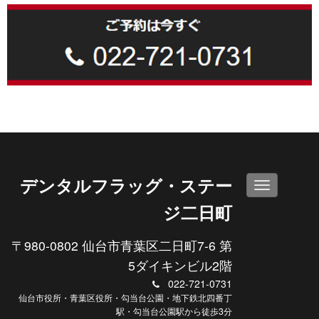
デンタルフラッグ・ステー
N
a
ジ二日町
v
i
〒980-0802 仙台市青葉区二日町7-6 第
g
a
5ダイキンビル2階
t
022-721-0731
i
仙台市役所・青葉区役所・勾当台公園・地下鉄北四番丁
o
駅・勾当台公園駅から徒歩3分