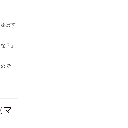
を及ぼす
かな？」
すめで
（マ