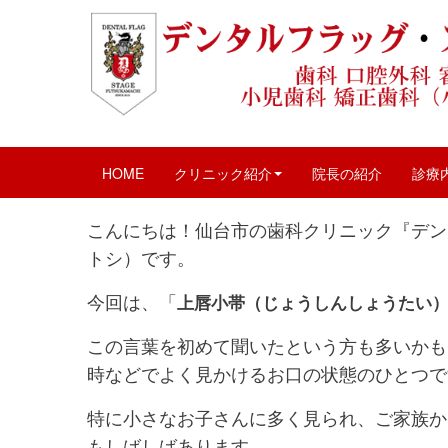
上唇小帯（じょうしんしょう
July 12, 2025 12:45 pm
|
口腔外科
、
小児歯科
、
歯
HOME
クリニック紹介
院長の紹介
診療
こんにちは！仙台市の歯科クリニック『デン
トシ）です。
今回は、「
上唇小帯（じょうしんしょうたい
この言葉を初めて聞いたという方も多いかも
時などでよく見かけるお口の状態のひとつで
特に小さなお子さんに多く見られ、ご家族か
もしばしばあります。