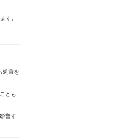
ります。
ら処置を
ることも
に影響す