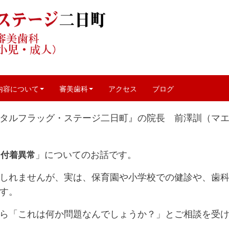
たい）付着異常って？
科
、
治療
、
雑記
|
DFS2
|
0
内容について
審美歯科
アクセス
ブログ
タルフラッグ・ステージ二日町』の院長 前澤訓（マ
」についてのお話です。
）付着異常
しれませんが、実は、保育園や小学校での健診や、歯
す。
ら「これは何か問題なんでしょうか？」とご相談を受