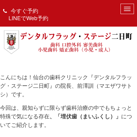
N
今すぐ予約
歯ぐきに埋まった“埋伏歯”ってな
a
LINEでWeb予約
に？どうやって抜くの？
v
i
g
June 19, 2025 1:17 pm
|
口腔外科
、
歯科
、
治療
、
親知らず
、
雑記
|
DFS2
|
0
a
t
i
o
n
こんにちは！仙台の歯科クリニック『デンタルフラッ
グ・ステージ二日町』の院長、前澤訓（マエザワサト
シ）です。
今回は、親知らずに限らず歯科治療の中でもちょっと
特殊で気になる存在
、「埋伏歯（まいふくし）」
につ
いてご紹介します。