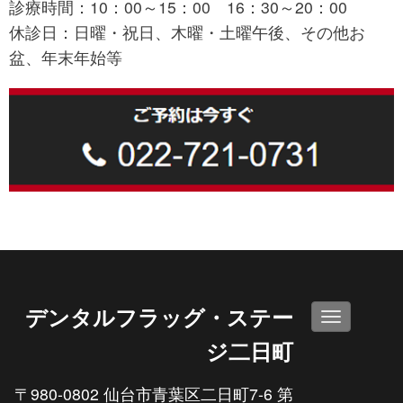
診療時間：10：00～15：00 16：30～20：00
休診日：日曜・祝日、木曜・土曜午後、その他お
盆、年末年始等
デンタルフラッグ・ステー
N
a
ジ二日町
v
i
〒980-0802 仙台市青葉区二日町7-6 第
g