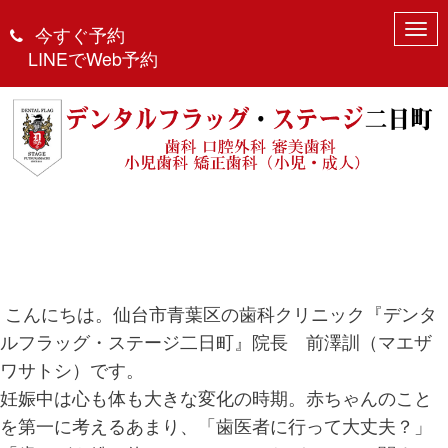
N
今すぐ予約
番外編：妊婦さんの歯ケアQ＆A
a
LINEでWeb予約
v
September 2, 2025 2:41 pm
|
歯周病
、
歯科
、
治療
、
雑記
|
D
i
FS2
|
0
g
a
t
i
o
n
こんにちは。仙台市青葉区の歯科クリニック『デンタ
ルフラッグ・ステージ二日町』院長 前澤訓（マエザ
ワサトシ）です。
妊娠中は心も体も大きな変化の時期。赤ちゃんのこと
を第一に考えるあまり、「歯医者に行って大丈夫？」