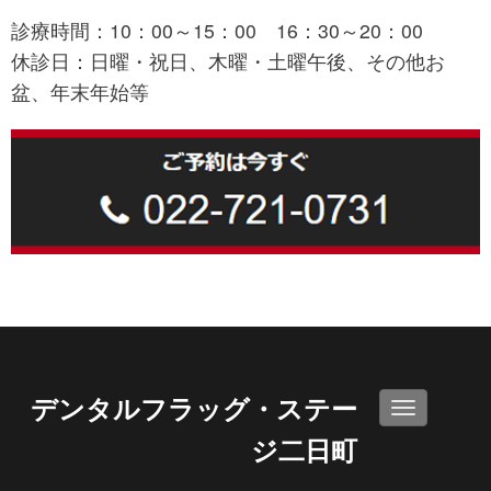
診療時間：10：00～15：00 16：30～20：00
休診日：日曜・祝日、木曜・土曜午後、その他お
盆、年末年始等
デンタルフラッグ・ステー
N
a
ジ二日町
v
i