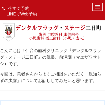
N
今すぐ予約
親知らずが虫歯になってしまった
a
LINEでWeb予約
ら？
v
i
g
April 21, 2025 1:55 pm
|
口腔外科
、
歯周病
、
歯科
、
治療
、
親
知らず
|
DFS2
|
0
a
t
i
o
こんにちは！仙台の歯科クリニック『デンタルフラッ
n
グ・ステージ二日町』の院長、前澤訓（マエザワサト
シ）です。
今回は、患者さんからよくご相談をいただく「親知ら
ずの虫歯」についてお話ししてみたいと思います。