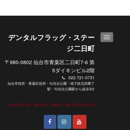
デンタルフラッグ・ステー
N
a
ジ二日町
v
i
〒980-0802 仙台市青葉区二日町7-6 第
g
a
5ダイキンビル2階
t
022-721-0731
i
仙台市役所・青葉区役所・勾当台公園・地下鉄北四番丁
o
駅・勾当台公園駅から徒歩3分
n
歯科医院の方針・施設情報・各種対応・施設基準届出項目等