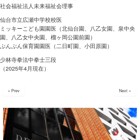
社会福祉法人未来福祉会理事
仙台市立広瀬中学校校医
ミッキーこども園園医（北仙台園、八乙女園、泉中央
園、八乙女中央園、榴ヶ岡公園前園）
ぶんぶん保育園園医（二日町園、小田原園）
少林寺拳法中拳士三段
（2025年4月現在）
« Prev
Next »