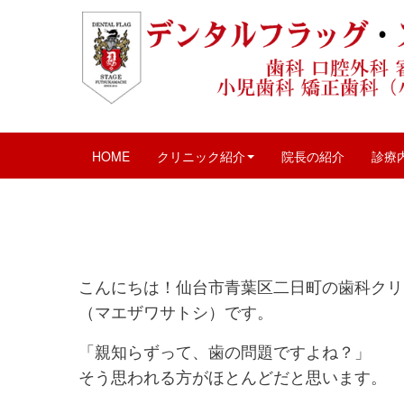
親知らずは全身に影響する？
February 19, 2026 12:51 pm
|
口腔外科
、
歯科
、
HOME
クリニック紹介
院長の紹介
診療
こんにちは！仙台市青葉区二日町の歯科クリ
（マエザワサトシ）です。
「親知らずって、歯の問題ですよね？」
そう思われる方がほとんどだと思います。