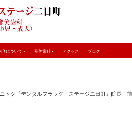
治療
、
雑記
|
DFS2
|
0
内容について
審美歯科
アクセス
ブログ
ニック『デンタルフラッグ・ステージ二日町』院長 