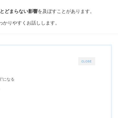
とどまらない影響
を及ぼすことがあります。
、わかりやすくお話しします。
CLOSE
担”になる
り