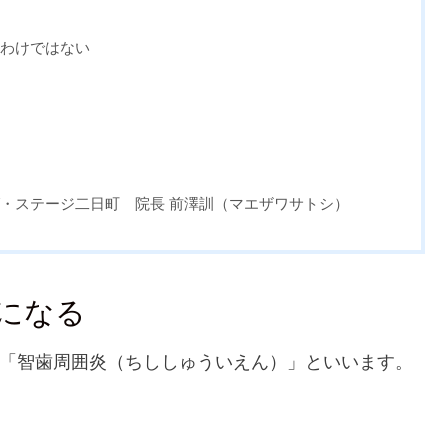
るわけではない
・ステージ二日町 院長 前澤訓（マエザワサトシ）
”になる
「智歯周囲炎（ちししゅういえん）」といいます。