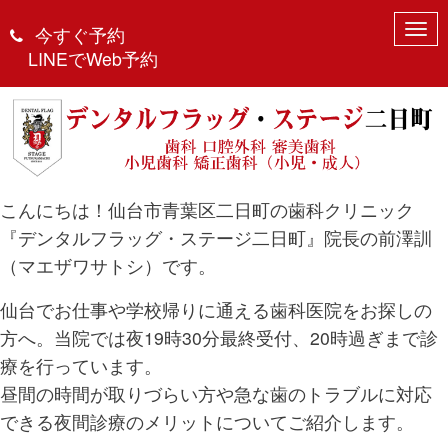
N
今すぐ予約
遅くまで診療しています！
a
LINEでWeb予約
v
April 1, 2025 5:00 pm
|
歯科
、
治療
|
DFS2
|
0
i
g
a
t
i
o
こんにちは！仙台市青葉区二日町の歯科クリニック
n
『デンタルフラッグ・ステージ二日町』院長の前澤訓
（マエザワサトシ）です。
仙台でお仕事や学校帰りに通える歯科医院をお探しの
方へ。当院では夜19時30分最終受付、20時過ぎまで診
療を行っています。
昼間の時間が取りづらい方や急な歯のトラブルに対応
できる夜間診療のメリットについてご紹介します。