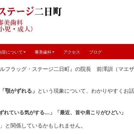
雑記
|
DFS2
|
0
内容について
審美歯科
アクセス
ブログ
ルフラッグ・ステージ二日町』の院長 前澤訓（マエ
「顎がずれる」
という現象について、わかりやすくお
ずれている気がする…」「最近、首や肩こりがひどい」
」と関係しているかもしれません。