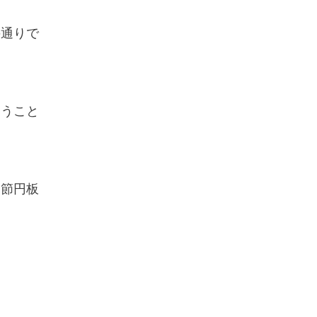
の通りで
まうこと
関節円板