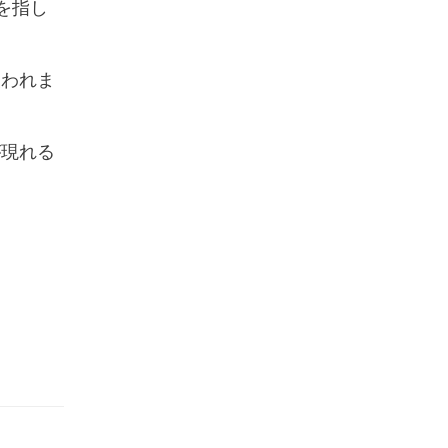
を指し
使われま
が現れる