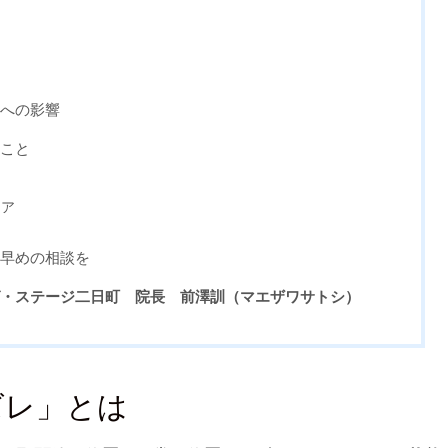
身への影響
ること
ケア
、早めの相談を
グ・ステージ二日町 院長 前澤訓（マエザワサトシ）
ズレ」とは