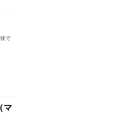
症状で
（マ