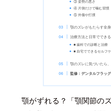
③ 姿勢の悪さ
④ 片側だけで噛む習慣
⑤ 外傷や打撲
顎のズレがもたらす全
治療方法と日常ででき
■ 歯科での診断と治療
■ 自宅でできるセルフ
顎のズレに気づいたら
監修：デンタルフラッ
顎がずれる？「顎関節の