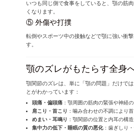
いつも同じ側で食事をしていると、顎の筋肉
くなります。
⑤ 外傷や打撲
転倒やスポーツ中の接触などで顎に強い衝撃
す。
顎のズレがもたらす全身
顎関節のズレは、単に「顎の問題」だけでは
とがわかっています：
：顎周囲の筋肉の緊張や神経の
頭痛・偏頭痛
：噛み合わせの不調により首
肩こり・首こり
：顎関節の位置と内耳の構造
めまい・耳鳴り
：歯ぎしり・
集中力の低下・睡眠の質の悪化