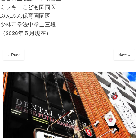
ミッキーこども園園医
ぶんぶん保育園園医
少林寺拳法中拳士三段
（2026年５月現在）
« Prev
Next »