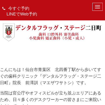
N
今すぐ予約
仕事中に集中すると起きる「TCH
a
LINEでWeb予約
（歯列接触癖）」の罠
v
i
g
May 9, 2026 7:18 pm
|
口腔外科
、
歯科
、
治療
、
雑記
|
DFS
2
|
0
a
t
i
o
n
こんにちは！仙台市青葉区 北四番丁駅から歩いてす
ぐの歯科クリニック『デンタルフラッグ・ステージ二
日町』院長 前澤訓（マエザワサトシ）です。
当院は官公庁やオフィスビルが立ち並ぶエリアにある
ため、日々多くのデスクワーカーの皆さまにご来院い