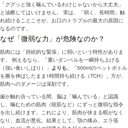
「ググッと強く噛んでいるわけじゃないから大丈夫」
と油断してはいけません。 実は、「弱く、長時間」触
れ続けることこそが、お口のトラブルの最大の原因に
なるのです。
なぜ「微弱な力」が危険なのか？
筋肉には「持続的な緊張」に弱いという特性がありま
す。 例えるなら、「重いダンベルを一瞬持ち上げる
（強い食いしばり）」
よりも、
「500mlのペットボトル
を腕を伸ばしたまま1時間持ち続ける（TCH）」方が、
筋肉へのダメージは深刻です。
歯が触れ合っている間、脳は「噛んでいる」と認識
し、噛むための筋肉（咬筋など）にずっと微弱な指令
を出し続けます。これにより、筋肉が休まる暇がなく
なり、血流が悪化。結果として、顎の痛み、エラ張